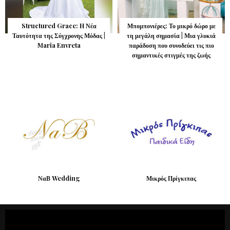
Structured Grace: Η Νέα
Μπομπονιέρες: Το μικρό δώρο με
Ταυτότητα της Σύγχρονης Μόδας |
τη μεγάλη σημασία | Μια γλυκιά
Maria Envreta
παράδοση που συνοδεύει τις πιο
σημαντικές στιγμές της ζωής
ΝαΒ Wedding
Μικρός Πρίγκιπας