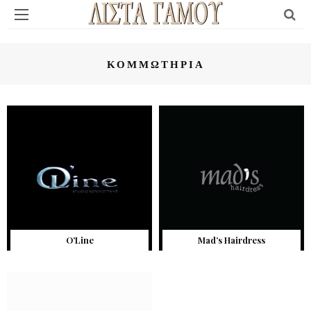
ΚΟΜΜΩΤΉΡΙΑ
O’Line
Mad’s Hairdress