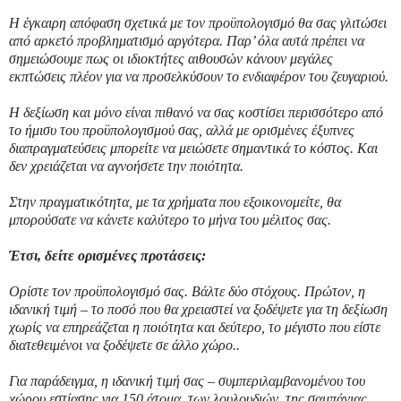
Η έγκαιρη απόφαση σχετικά με τον προϋπολογισμό θα σας γλιτώσει
από αρκετό προβληματισμό αργότερα. Παρ’ όλα αυτά πρέπει να
σημειώσουμε πως οι ιδιοκτήτες αιθουσών κάνουν μεγάλες
εκπτώσεις πλέον για να προσελκύσουν το ενδιαφέρον του ζευγαριού.
Η δεξίωση και μόνο είναι πιθανό να σας κοστίσει περισσότερο από
το ήμισυ του προϋπολογισμού σας, αλλά με ορισμένες έξυπνες
διαπραγματεύσεις μπορείτε να μειώσετε σημαντικά το κόστος. Και
δεν χρειάζεται να αγνοήσετε την ποιότητα.
Στην πραγματικότητα, με τα χρήματα που εξοικονομείτε, θα
μπορούσατε να κάνετε καλύτερο το μήνα του μέλιτος σας.
Έτσι, δείτε ορισμένες προτάσεις:
Ορίστε τον προϋπολογισμό σας. Βάλτε δύο στόχους. Πρώτον, η
ιδανική τιμή – το ποσό που θα χρειαστεί να ξοδέψετε για τη δεξίωση
χωρίς να επηρεάζεται η ποιότητα και δεύτερο, το μέγιστο που είστε
διατεθειμένοι να ξοδέψετε σε άλλο χώρο..
Για παράδειγμα, η ιδανική τιμή σας – συμπεριλαμβανομένου του
χώρου εστίασης για 150 άτομα, των λουλουδιών, της σαμπάνιας,