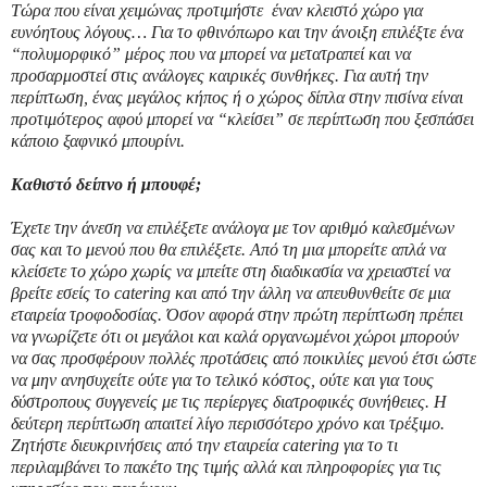
Τώρα που είναι χειμώνας προτιμήστε έναν κλειστό χώρο για
ευνόητους λόγους… Για το φθινόπωρο και την άνοιξη επιλέξτε ένα
“πολυμορφικό” μέρος που να μπορεί να μετατραπεί και να
προσαρμοστεί στις ανάλογες καιρικές συνθήκες. Για αυτή την
περίπτωση, ένας μεγάλος κήπος ή ο χώρος δίπλα στην πισίνα είναι
προτιμότερος αφού μπορεί να “κλείσει” σε περίπτωση που ξεσπάσει
κάποιο ξαφνικό μπουρίνι.
Καθιστό δείπνο ή μπουφέ;
Έχετε την άνεση να επιλέξετε ανάλογα με τον αριθμό καλεσμένων
σας και το μενού που θα επιλέξετε. Από τη μια μπορείτε απλά να
κλείσετε το χώρο χωρίς να μπείτε στη διαδικασία να χρειαστεί να
βρείτε εσείς τo catering και από την άλλη να απευθυνθείτε σε μια
εταιρεία τροφοδοσίας. Όσον αφορά στην πρώτη περίπτωση πρέπει
να γνωρίζετε ότι οι μεγάλοι και καλά οργανωμένοι χώροι μπορούν
να σας προσφέρουν πολλές προτάσεις από ποικιλίες μενού έτσι ώστε
να μην ανησυχείτε ούτε για το τελικό κόστος, ούτε και για τους
δύστροπους συγγενείς με τις περίεργες διατροφικές συνήθειες. Η
δεύτερη περίπτωση απαιτεί λίγο περισσότερο χρόνο και τρέξιμο.
Ζητήστε διευκρινήσεις από την εταιρεία catering για το τι
περιλαμβάνει το πακέτο της τιμής αλλά και πληροφορίες για τις