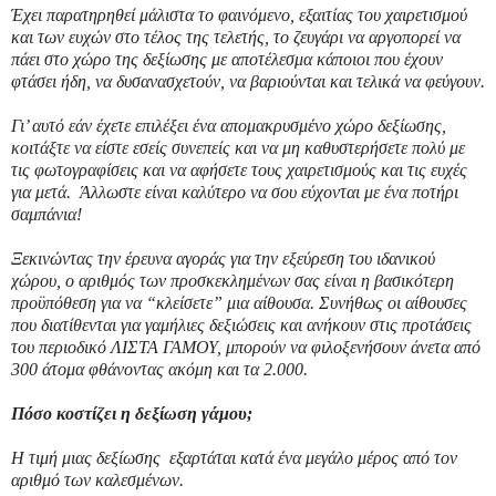
Έχει παρατηρηθεί μάλιστα το φαινόμενο, εξαιτίας του χαιρετισμού
και των ευχών στο τέλος της τελετής, το ζευγάρι να αργοπορεί να
πάει στο χώρο της δεξίωσης με αποτέλεσμα κάποιοι που έχουν
φτάσει ήδη, να δυσανασχετούν, να βαριούνται και τελικά να φεύγουν.
Γι’ αυτό εάν έχετε επιλέξει ένα απομακρυσμένο χώρο δεξίωσης,
κοιτάξτε να είστε εσείς συνεπείς και να μη καθυστερήσετε πολύ με
τις φωτογραφίσεις και να αφήσετε τους χαιρετισμούς και τις ευχές
για μετά. Άλλωστε είναι καλύτερο να σου εύχονται με ένα ποτήρι
σαμπάνια!
Ξεκινώντας την έρευνα αγοράς για την εξεύρεση του ιδανικού
χώρου, ο αριθμός των προσκεκλημένων σας είναι η βασικότερη
προϋπόθεση για να “κλείσετε” μια αίθουσα. Συνήθως οι αίθουσες
που διατίθενται για γαμήλιες δεξιώσεις και ανήκουν στις προτάσεις
του περιοδικό ΛΙΣΤΑ ΓΑΜΟΥ, μπορούν να φιλοξενήσουν άνετα από
300 άτομα φθάνοντας ακόμη και τα 2.000.
Πόσο κοστίζει η δεξίωση γάμου;
Η τιμή μιας δεξίωσης εξαρτάται κατά ένα μεγάλο μέρος από τον
αριθμό των καλεσμένων.