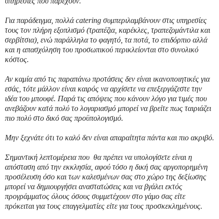
υπηρεσίες που παρέχουν.
Για παράδειγμα, πολλά catering συμπεριλαμβάνουν στις υπηρεσίες
τους τον πλήρη εξοπλισμό (τραπέζια, καρέκλες, τραπεζομάντιλα και
σερβίτσια), ενώ παράλληλα το φαγητό, τα ποτά, το επιδόρπιο αλλά
και η απασχόληση του προσωπικού περικλείονται στο συνολικό
κόστος.
Αν καμία από τις παραπάνω προτάσεις δεν είναι ικανοποιητικές για
εσάς, τότε μάλλον είναι καιρός να αρχίσετε να επεξεργάζεστε την
ιδέα του μπουφέ. Παρά τις απόψεις που κάνουν λόγο για τιμές που
ανεβάζουν κατά πολύ το λογαριασμό μπορεί να βρείτε πως ταιριάζει
πιο πολύ στο δικό σας προϋπολογισμό.
Μην ξεχνάτε ότι το καλό δεν είναι απαραίτητα πάντα και πιο ακριβό.
Σημαντική λεπτομέρεια που θα πρέπει να υπολογίσετε είναι η
απόσταση από την εκκλησία, αφού τόσο η δική σας αργοπορημένη
προσέλευση όσο και των καλεσμένων σας στο χώρο της δεξίωσης
μπορεί να δημιουργήσει αναστατώσεις και να βγάλει εκτός
προγράμματος όλους όσους συμμετέχουν στο γάμο σας είτε
πρόκειται για τους επαγγελματίες είτε για τους προσκεκλημένους.